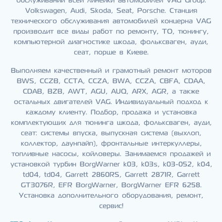
обслуживании всей линейки автомобилей VAG Group:
Volkswagen, Audi, Skoda, Seat, Porsche. Станция
технического обслуживания автомобилей концерна VAG
производит все виды работ по ремонту, ТО, тюнингу,
компьютерной диагностике шкода, фольксваген, ауди,
сеат, порше в Киеве.
Выполняем качественный и грамотный ремонт моторов
BWS, CCZB, CCTA, CCZA, BWA, CCZA, CBFA, CDAA,
CDAB, BZB, AWT, AGU, AUQ, ARX, AGR, а также
остальных двигателей VAG. Индивидуальный подход к
каждому клиенту. Подбор, продажа и установка
комплектующих для тюнинга шкода, фольксваген, ауди,
сеат: системы впуска, выпускная система (выхлоп,
коллектор, даунпайп), фронтальные интеркуллеры,
топливные насосы, койловеры. Занимаемся продажей и
установкой турбин BorgWarner k03, k03s, k03-052, k04,
td04, td04, Garrett 2860RS, Garrett 2871R, Garrett
GT3076R, EFR BorgWarner, BorgWarner EFR 6258.
Установка дополнительного оборудования, ремонт,
сервис!