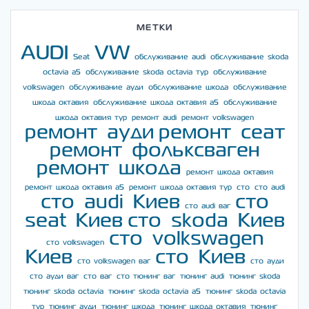
МЕТКИ
AUDI
VW
Seat
обслуживание audi
обслуживание skoda
octavia a5
обслуживание skoda octavia тур
обслуживание
volkswagen
обслуживание ауди
обслуживание шкода
обслуживание
шкода октавия
обслуживание шкода октавия а5
обслуживание
шкода октавия тур
ремонт audi
ремонт volkswagen
ремонт ауди
ремонт сеат
ремонт фольксваген
ремонт шкода
ремонт шкода октавия
ремонт шкода октавия а5
ремонт шкода октавия тур
сто
сто audi
сто audi Киев
сто
сто audi ваг
seat Киев
сто skoda Киев
сто volkswagen
сто volkswagen
Киев
сто Киев
сто volkswagen ваг
сто ауди
сто ауди ваг
сто ваг
сто тюнинг ваг
тюнинг audi
тюнинг skoda
тюнинг skoda octavia
тюнинг skoda octavia a5
тюнинг skoda octavia
тур
тюнинг ауди
тюнинг шкода
тюнинг шкода октавия
тюнинг