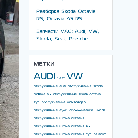
Разборка Skoda Octavia
RS, Octavia A5 RS
Запчасти VAG: Audi, VW,
Skoda, Seat, Porsche
МЕТКИ
AUDI
VW
Seat
обслуживание audi
обслуживание skoda
octavia a5
обслуживание skoda octavia
тур
обслуживание volkswagen
обслуживание ауди
обслуживание шкода
обслуживание шкода октавия
обслуживание шкода октавия а5
обслуживание шкода октавия тур
ремонт