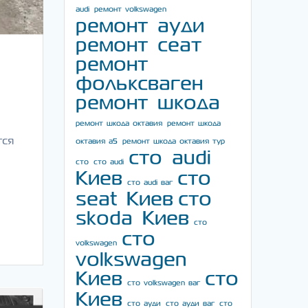
audi
ремонт volkswagen
ремонт ауди
ремонт сеат
ремонт
фольксваген
ремонт шкода
ремонт шкода октавия
ремонт шкода
тся
октавия а5
ремонт шкода октавия тур
сто audi
сто
сто audi
Киев
сто
сто audi ваг
seat Киев
сто
skoda Киев
сто
сто
volkswagen
volkswagen
Киев
сто
сто volkswagen ваг
Киев
сто ауди
сто ауди ваг
сто