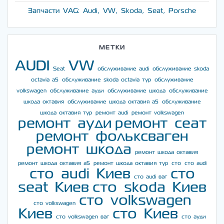
Запчасти VAG: Audi, VW, Skoda, Seat, Porsche
МЕТКИ
AUDI
VW
Seat
обслуживание audi
обслуживание skoda
octavia a5
обслуживание skoda octavia тур
обслуживание
volkswagen
обслуживание ауди
обслуживание шкода
обслуживание
шкода октавия
обслуживание шкода октавия а5
обслуживание
шкода октавия тур
ремонт audi
ремонт volkswagen
ремонт ауди
ремонт сеат
ремонт фольксваген
ремонт шкода
ремонт шкода октавия
ремонт шкода октавия а5
ремонт шкода октавия тур
сто
сто audi
сто audi Киев
сто
сто audi ваг
seat Киев
сто skoda Киев
сто volkswagen
сто volkswagen
Киев
сто Киев
сто volkswagen ваг
сто ауди