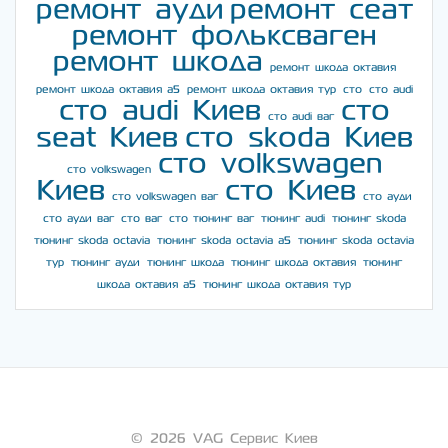
ремонт ауди
ремонт сеат
ремонт фольксваген
ремонт шкода
ремонт шкода октавия
ремонт шкода октавия а5
ремонт шкода октавия тур
сто
сто audi
сто audi Киев
сто
сто audi ваг
seat Киев
сто skoda Киев
сто volkswagen
сто volkswagen
Киев
сто Киев
сто volkswagen ваг
сто ауди
сто ауди ваг
сто ваг
сто тюнинг ваг
тюнинг audi
тюнинг skoda
тюнинг skoda octavia
тюнинг skoda octavia a5
тюнинг skoda octavia
тур
тюнинг ауди
тюнинг шкода
тюнинг шкода октавия
тюнинг
шкода октавия а5
тюнинг шкода октавия тур
© 2026 VAG Сервис Киев