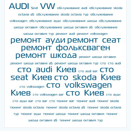
AUDI
VW
Seat
обслуживание audi
обслуживание skoda
octavia a5
обслуживание skoda octavia тур
обслуживание
volkswagen
обслуживание ауди
обслуживание шкода
обслуживание
шкода октавия
обслуживание шкода октавия а5
обслуживание
шкода октавия тур
ремонт audi
ремонт volkswagen
ремонт ауди
ремонт сеат
ремонт фольксваген
ремонт шкода
ремонт шкода октавия
ремонт шкода октавия а5
ремонт шкода октавия тур
сто
сто audi
сто audi Киев
сто
сто audi ваг
seat Киев
сто skoda Киев
сто volkswagen
сто volkswagen
Киев
сто Киев
сто volkswagen ваг
сто ауди
сто ауди ваг
сто ваг
сто тюнинг ваг
тюнинг audi
тюнинг skoda
тюнинг skoda octavia
тюнинг skoda octavia a5
тюнинг skoda octavia
тур
тюнинг ауди
тюнинг шкода
тюнинг шкода октавия
тюнинг
шкода октавия а5
тюнинг шкода октавия тур