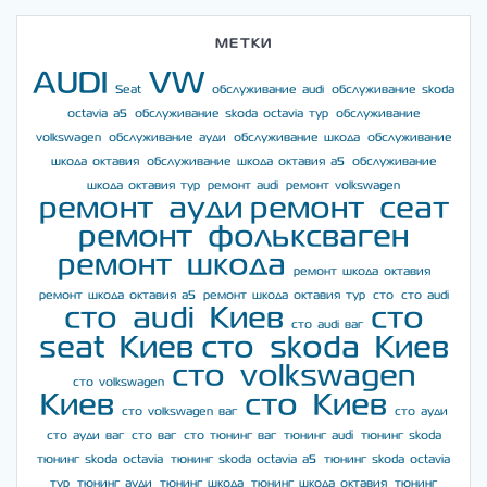
МЕТКИ
AUDI
VW
Seat
обслуживание audi
обслуживание skoda
octavia a5
обслуживание skoda octavia тур
обслуживание
volkswagen
обслуживание ауди
обслуживание шкода
обслуживание
шкода октавия
обслуживание шкода октавия а5
обслуживание
шкода октавия тур
ремонт audi
ремонт volkswagen
ремонт ауди
ремонт сеат
ремонт фольксваген
ремонт шкода
ремонт шкода октавия
ремонт шкода октавия а5
ремонт шкода октавия тур
сто
сто audi
сто audi Киев
сто
сто audi ваг
seat Киев
сто skoda Киев
сто volkswagen
сто volkswagen
Киев
сто Киев
сто volkswagen ваг
сто ауди
сто ауди ваг
сто ваг
сто тюнинг ваг
тюнинг audi
тюнинг skoda
тюнинг skoda octavia
тюнинг skoda octavia a5
тюнинг skoda octavia
тур
тюнинг ауди
тюнинг шкода
тюнинг шкода октавия
тюнинг