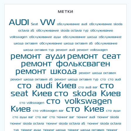
МЕТКИ
AUDI
VW
Seat
обслуживание audi
обслуживание skoda
octavia a5
обслуживание skoda octavia тур
обслуживание
volkswagen
обслуживание ауди
обслуживание шкода
обслуживание
шкода октавия
обслуживание шкода октавия а5
обслуживание
шкода октавия тур
ремонт audi
ремонт volkswagen
ремонт ауди
ремонт сеат
ремонт фольксваген
ремонт шкода
ремонт шкода октавия
ремонт шкода октавия а5
ремонт шкода октавия тур
сто
сто audi
сто audi Киев
сто
сто audi ваг
seat Киев
сто skoda Киев
сто volkswagen
сто volkswagen
Киев
сто Киев
сто volkswagen ваг
сто ауди
сто ауди ваг
сто ваг
сто тюнинг ваг
тюнинг audi
тюнинг skoda
тюнинг skoda octavia
тюнинг skoda octavia a5
тюнинг skoda octavia
тур
тюнинг ауди
тюнинг шкода
тюнинг шкода октавия
тюнинг