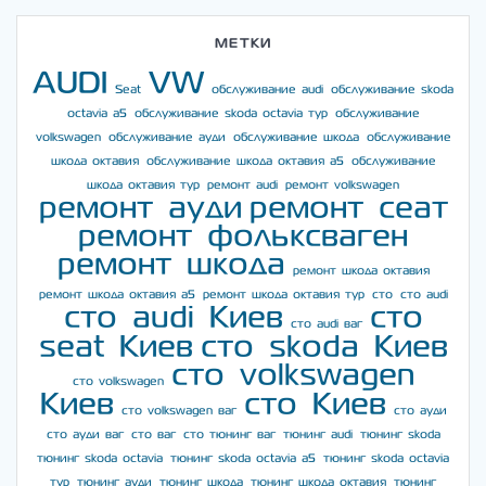
МЕТКИ
AUDI
VW
Seat
обслуживание audi
обслуживание skoda
octavia a5
обслуживание skoda octavia тур
обслуживание
volkswagen
обслуживание ауди
обслуживание шкода
обслуживание
шкода октавия
обслуживание шкода октавия а5
обслуживание
шкода октавия тур
ремонт audi
ремонт volkswagen
ремонт ауди
ремонт сеат
ремонт фольксваген
ремонт шкода
ремонт шкода октавия
ремонт шкода октавия а5
ремонт шкода октавия тур
сто
сто audi
сто audi Киев
сто
сто audi ваг
seat Киев
сто skoda Киев
сто volkswagen
сто volkswagen
Киев
сто Киев
сто volkswagen ваг
сто ауди
сто ауди ваг
сто ваг
сто тюнинг ваг
тюнинг audi
тюнинг skoda
тюнинг skoda octavia
тюнинг skoda octavia a5
тюнинг skoda octavia
тур
тюнинг ауди
тюнинг шкода
тюнинг шкода октавия
тюнинг