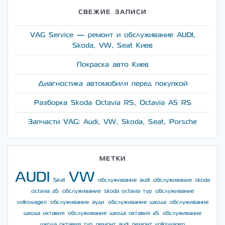
СВЕЖИЕ ЗАПИСИ
VAG Service — ремонт и обслуживание AUDI,
Skoda, VW, Seat Киев
Покраска авто Киев
Диагностика автомобиля перед покупкой
Разборка Skoda Octavia RS, Octavia A5 RS
Запчасти VAG: Audi, VW, Skoda, Seat, Porsche
МЕТКИ
AUDI
VW
Seat
обслуживание audi
обслуживание skoda
octavia a5
обслуживание skoda octavia тур
обслуживание
volkswagen
обслуживание ауди
обслуживание шкода
обслуживание
шкода октавия
обслуживание шкода октавия а5
обслуживание
шкода октавия тур
ремонт audi
ремонт volkswagen