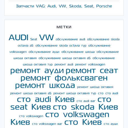
Запчасти VAG: Audi, VW, Skoda, Seat, Porsche
МЕТКИ
AUDI
VW
Seat
обслуживание audi
обслуживание skoda
octavia a5
обслуживание skoda octavia тур
обслуживание
volkswagen
обслуживание ауди
обслуживание шкода
обслуживание
шкода октавия
обслуживание шкода октавия а5
обслуживание
шкода октавия тур
ремонт audi
ремонт volkswagen
ремонт ауди
ремонт сеат
ремонт фольксваген
ремонт шкода
ремонт шкода октавия
ремонт шкода октавия а5
ремонт шкода октавия тур
сто
сто audi
сто audi Киев
сто
сто audi ваг
seat Киев
сто skoda Киев
сто volkswagen
сто volkswagen
Киев
сто Киев
сто volkswagen ваг
сто ауди