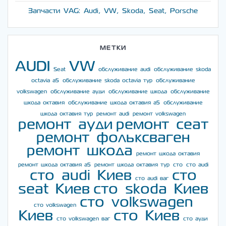
Запчасти VAG: Audi, VW, Skoda, Seat, Porsche
МЕТКИ
AUDI
VW
Seat
обслуживание audi
обслуживание skoda
octavia a5
обслуживание skoda octavia тур
обслуживание
volkswagen
обслуживание ауди
обслуживание шкода
обслуживание
шкода октавия
обслуживание шкода октавия а5
обслуживание
шкода октавия тур
ремонт audi
ремонт volkswagen
ремонт ауди
ремонт сеат
ремонт фольксваген
ремонт шкода
ремонт шкода октавия
ремонт шкода октавия а5
ремонт шкода октавия тур
сто
сто audi
сто audi Киев
сто
сто audi ваг
seat Киев
сто skoda Киев
сто volkswagen
сто volkswagen
Киев
сто Киев
сто volkswagen ваг
сто ауди