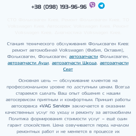
+38 (098) 193-96-96
СТО Фольксваген Киев, Ремонт Фольксваген Киев, ТО
Volkswagen Киев. Автосервис Volkswagen Киев. Ремонт
Volkswagen Киев, Диагностика Volkswagen Киев,
Станция технического обслуживания Фольксваген Киев:
ремонт автомобилей Volkswagen (Фабия, Октавия),
Фольксваген, Фольксваген;
автозапчасти
Фольксваген,
автозапчасти Ауди
,
автозапчасти Шкода
,
автозапчасти
Сеат
Основная цель — обслуживание клиентов на
профессиональном уровне по доступным ценам. Всегда
стараемся сделать Ваш опыт общения с нашим
автосервисом приятным и комфортным. Принцип работы
автосервиса
«VAG Service»
заключается в оказании
качественных услуг по уходу и ремонту за автомобилем
Политика формирования стоимости услуг – ещё один
гарант спокойствия. Цена озвучивается перед началом
ремонтных работ и не меняется в процессе их